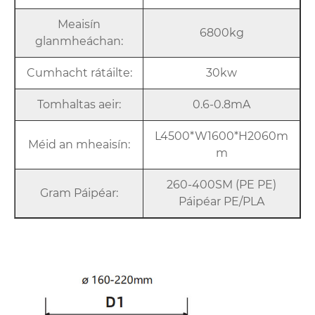
Meaisín
6800kg
glanmheáchan:
Cumhacht rátáilte:
30kw
Tomhaltas aeir:
0.6-0.8mA
L4500*W1600*H2060m
Méid an mheaisín:
m
260-400SM (PE PE)
Gram Páipéar:
Páipéar PE/PLA