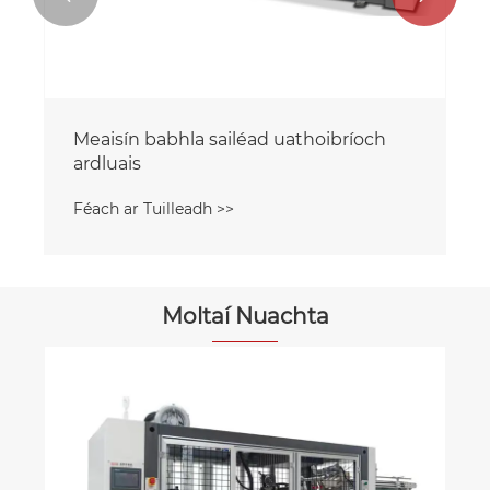
Meaisín babhla sailéad ardluais
uathoibríoch
Féach ar Tuilleadh >>
Moltaí Nuachta
Aonach Iostanbúl Pacáistiú Eurasia
2024
Féach ar Tuilleadh >>