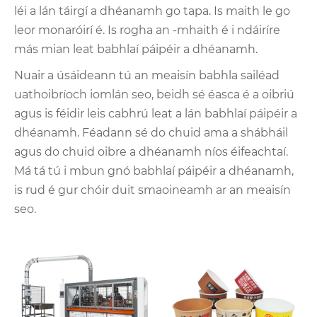
léi a lán táirgí a dhéanamh go tapa. Is maith le go
leor monaróirí é. Is rogha an -mhaith é i ndáiríre
más mian leat babhlaí páipéir a dhéanamh.
Nuair a úsáideann tú an meaisín babhla sailéad
uathoibríoch iomlán seo, beidh sé éasca é a oibriú
agus is féidir leis cabhrú leat a lán babhlaí páipéir a
dhéanamh. Féadann sé do chuid ama a shábháil
agus do chuid oibre a dhéanamh níos éifeachtaí.
Má tá tú i mbun gnó babhlaí páipéir a dhéanamh,
is rud é gur chóir duit smaoineamh ar an meaisín
seo.