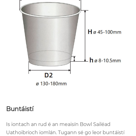
Buntáistí
Is iontach an rud é an meaisín Bowl Sailéad
Uathoibríoch iomlán. Tugann sé go leor buntáistí