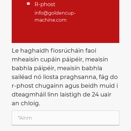
R-phost

info@goldencup-
machine.com
Le haghaidh fiosrúcháin faoi
mheaisín cupáin páipéir, meaisín
babhla páipéir, meaisín babhla
sailéad nó liosta praghsanna, fág do
r-phost chugainn agus beidh muid i
dteagmháil linn laistigh de 24 uair
an chloig.