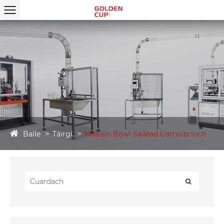
Baile
Táirgí
Meaisín Bowl Sailéad Uathoibríoch