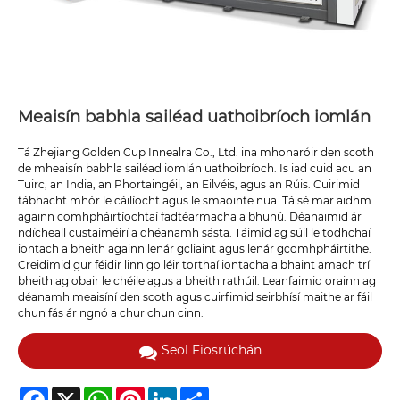
Meaisín babhla sailéad uathoibríoch iomlán
Tá Zhejiang Golden Cup Innealra Co., Ltd. ina mhonaróir den scoth
de mheaisín babhla sailéad iomlán uathoibríoch. Is iad cuid acu an
Tuirc, an India, an Phortaingéil, an Eilvéis, agus an Rúis. Cuirimid
tábhacht mhór le cáilíocht agus le smaointe nua. Tá sé mar aidhm
againn comhpháirtíochtaí fadtéarmacha a bhunú. Déanaimid ár
ndícheall custaiméirí a dhéanamh sásta. Táimid ag súil le todhchaí
iontach a bheith againn lenár gcliaint agus lenár gcomhpháirtithe.
Creidimid gur féidir linn go léir torthaí iontacha a bhaint amach trí
bheith ag obair le chéile agus a bheith rathúil. Leanfaimid orainn ag
déanamh meaisíní den scoth agus cuirfimid seirbhísí maithe ar fáil
chun fás ár ngnó a chur chun cinn.
Seol Fiosrúchán
Facebook
X
WhatsApp
Pinterest
LinkedIn
Share