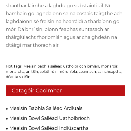
shaothar láimhe a laghdú go substaintiúil. Ní
hamháin go laghdaíonn sé na costais táirgthe ach
laghdaíonn sé freisin na hearráidí a tharlaíonn go
mór. Dá bhrí sin, bíonn feabhas suntasach ar
tháirgiúlacht fhoriomlán agus ar chaighdeán na
dtáirgí mar thoradh air.
Hot Tags: Meaisín babhla sailéad uathoibríoch iomlán, monaróir,
monarcha, an tSín, soláthróir, mórdhíola, ceannach, saincheaptha,
déanta sa tSín
Catagóir Gaolmhar
Meaisín Babhla Sailéad Ardluais
Meaisín Bowl Sailéad Uathoibríoch
Meaisín Bowl Sailéad Indiúscartha