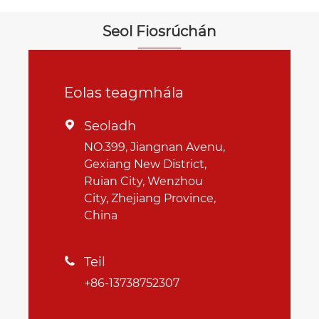
Seol Fiosrúchán
Eolas teagmhála
Seoladh

NO.399, Jiangnan Avenu,
Gexiang New District,
Ruian City, Wenzhou
City, Zhejiang Province,
China
Teil

+86-13738752307