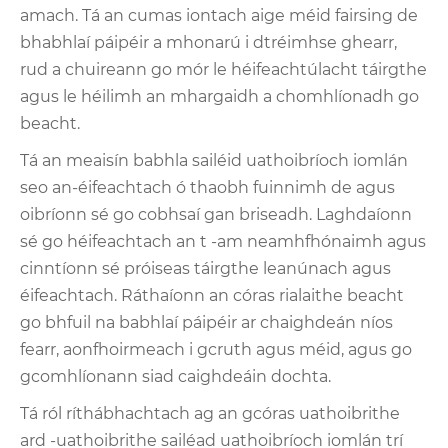
amach. Tá an cumas iontach aige méid fairsing de
bhabhlaí páipéir a mhonarú i dtréimhse ghearr,
rud a chuireann go mór le héifeachtúlacht táirgthe
agus le héilimh an mhargaidh a chomhlíonadh go
beacht.
Tá an meaisín babhla sailéid uathoibríoch iomlán
seo an-éifeachtach ó thaobh fuinnimh de agus
oibríonn sé go cobhsaí gan briseadh. Laghdaíonn
sé go héifeachtach an t -am neamhfhónaimh agus
cinntíonn sé próiseas táirgthe leanúnach agus
éifeachtach. Ráthaíonn an córas rialaithe beacht
go bhfuil na babhlaí páipéir ar chaighdeán níos
fearr, aonfhoirmeach i gcruth agus méid, agus go
gcomhlíonann siad caighdeáin dochta.
Tá ról ríthábhachtach ag an gcóras uathoibrithe
ard -uathoibrithe sailéad uathoibríoch iomlán trí