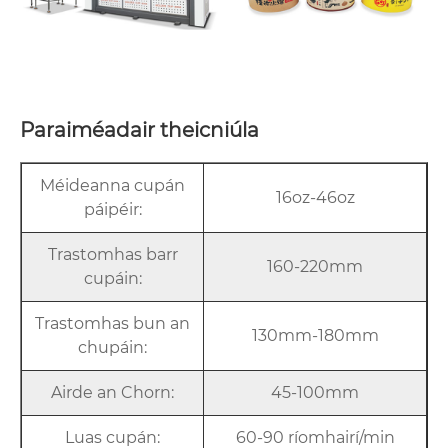
Paraiméadair theicniúla
Méideanna cupán
16oz-46oz
páipéir:
Trastomhas barr
160-220mm
cupáin:
Trastomhas bun an
130mm-180mm
chupáin:
Airde an Chorn:
45-100mm
Luas cupán:
60-90 ríomhairí/min