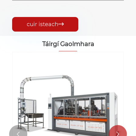
cuir isteach

Táirgí Gaolmhara

