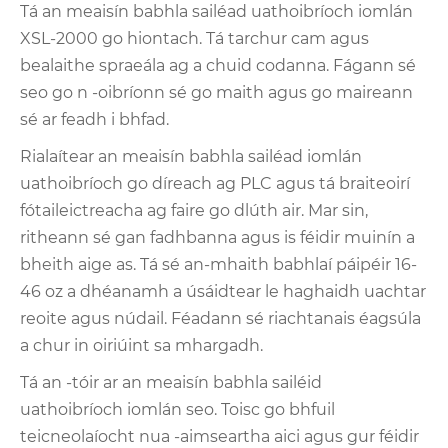
Tá an meaisín babhla sailéad uathoibríoch iomlán
XSL-2000 go hiontach. Tá tarchur cam agus
bealaithe spraeála ag a chuid codanna. Fágann sé
seo go n -oibríonn sé go maith agus go maireann
sé ar feadh i bhfad.
Rialaítear an meaisín babhla sailéad iomlán
uathoibríoch go díreach ag PLC agus tá braiteoirí
fótaileictreacha ag faire go dlúth air. Mar sin,
ritheann sé gan fadhbanna agus is féidir muinín a
bheith aige as. Tá sé an-mhaith babhlaí páipéir 16-
46 oz a dhéanamh a úsáidtear le haghaidh uachtar
reoite agus núdail. Féadann sé riachtanais éagsúla
a chur in oiriúint sa mhargadh.
Tá an -tóir ar an meaisín babhla sailéid
uathoibríoch iomlán seo. Toisc go bhfuil
teicneolaíocht nua -aimseartha aici agus gur féidir