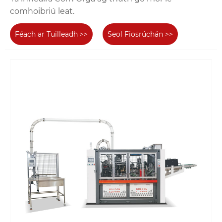
comhoibriú leat.
Féach ar Tuilleadh >>
Seol Fiosrúchán >>