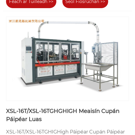
Féach ar Tuilleadh >>
Seol Fiosrúchán >>
XSL-16T/XSL-16TGHGHIGH Meaisín Cupán
Páipéar Luas
XSL-16T/XSL-16TGHIGHigh Páipéar Cupán Páipéar