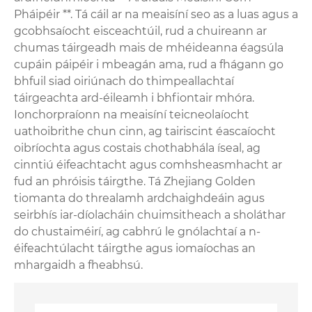
Pháipéir **. Tá cáil ar na meaisíní seo as a luas agus a
gcobhsaíocht eisceachtúil, rud a chuireann ar
chumas táirgeadh mais de mhéideanna éagsúla
cupáin páipéir i mbeagán ama, rud a fhágann go
bhfuil siad oiriúnach do thimpeallachtaí
táirgeachta ard-éileamh i bhfiontair mhóra.
Ionchorpraíonn na meaisíní teicneolaíocht
uathoibrithe chun cinn, ag tairiscint éascaíocht
oibríochta agus costais chothabhála íseal, ag
cinntiú éifeachtacht agus comhsheasmhacht ar
fud an phróisis táirgthe. Tá Zhejiang Golden
tiomanta do threalamh ardchaighdeáin agus
seirbhís iar-díolacháin chuimsitheach a sholáthar
do chustaiméirí, ag cabhrú le gnólachtaí a n-
éifeachtúlacht táirgthe agus iomaíochas an
mhargaidh a fheabhsú.