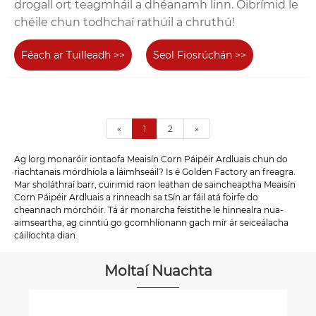
drogall ort teagmháil a dhéanamh linn. Oibrímid le
chéile chun todhchaí rathúil a chruthú!
Féach ar Tuilleadh >>
Seol Fiosrúchán >>
«
1
2
»
Ag lorg monaróir iontaofa Meaisín Corn Páipéir Ardluais chun do
riachtanais mórdhíola a láimhseáil? Is é Golden Factory an freagra.
Mar sholáthraí barr, cuirimid raon leathan de saincheaptha Meaisín
Corn Páipéir Ardluais a rinneadh sa tSín ar fáil atá foirfe do
cheannach mórchóir. Tá ár monarcha feistithe le hinnealra nua-
aimseartha, ag cinntiú go gcomhlíonann gach mír ár seiceálacha
cáilíochta dian.
Moltaí Nuachta