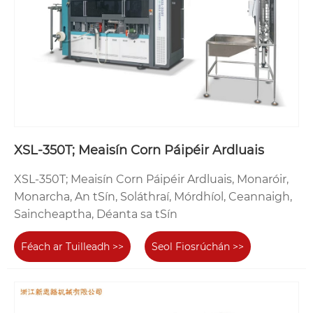
XSL-350T; Meaisín Corn Páipéir Ardluais
XSL-350T; Meaisín Corn Páipéir Ardluais, Monaróir,
Monarcha, An tSín, Soláthraí, Mórdhíol, Ceannaigh,
Saincheaptha, Déanta sa tSín
Féach ar Tuilleadh >>
Seol Fiosrúchán >>