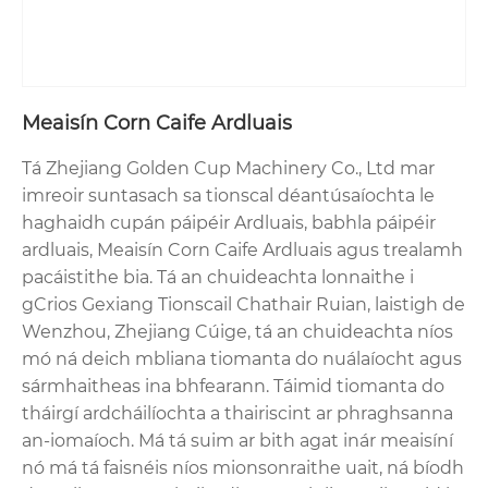
Meaisín Corn Caife Ardluais
Tá Zhejiang Golden Cup Machinery Co., Ltd mar
imreoir suntasach sa tionscal déantúsaíochta le
haghaidh cupán páipéir Ardluais, babhla páipéir
ardluais, Meaisín Corn Caife Ardluais agus trealamh
pacáistithe bia. Tá an chuideachta lonnaithe i
gCrios Gexiang Tionscail Chathair Ruian, laistigh de
Wenzhou, Zhejiang Cúige, tá an chuideachta níos
mó ná deich mbliana tiomanta do nuálaíocht agus
sármhaitheas ina bhfearann. Táimid tiomanta do
tháirgí ardcháilíochta a thairiscint ar phraghsanna
an-iomaíoch. Má tá suim ar bith agat inár meaisíní
nó má tá faisnéis níos mionsonraithe uait, ná bíodh