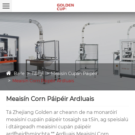
Baile
Táirgí
Meaisín Cupán Páipéir
Meaisín Corn Páipéir Ardluais
Meaisín Corn Páipéir Ardluais
Tá Zhejiang Golden ar cheann de na monaróirí
meaisíní cupáin páipéir tosaigh sa tSín, ag speisialú
i dtáirgeadh meaisíní cupán páipéir
ardfheidhmíochta ** Ardluais Meaisíní Corn