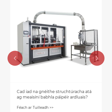


Cad iad na gnéithe struchtúracha atá
ag meaisíní babhla páipéir ardluais?
Féach ar Tuilleadh >>