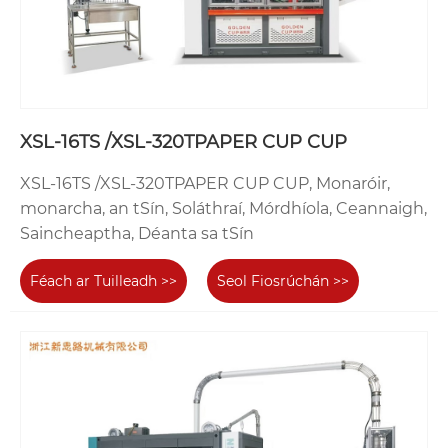
XSL-16TS /XSL-320TPAPER CUP CUP
XSL-16TS /XSL-320TPAPER CUP CUP, Monaróir,
monarcha, an tSín, Soláthraí, Mórdhíola, Ceannaigh,
Saincheaptha, Déanta sa tSín
Féach ar Tuilleadh >>
Seol Fiosrúchán >>