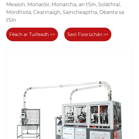
Meaisín, Monaróir, Monarcha, an tSín, Soláthraí,
Mórdhíola, Ceannaigh, Saincheaptha, Déanta sa
tSín
Féach ar Tuilleadh >>
Seol Fiosrúchán >>