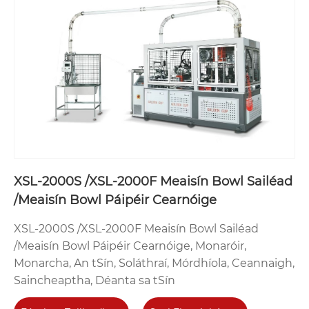
XSL-2000S /XSL-2000F Meaisín Bowl Sailéad
/Meaisín Bowl Páipéir Cearnóige
XSL-2000S /XSL-2000F Meaisín Bowl Sailéad
/Meaisín Bowl Páipéir Cearnóige, Monaróir,
Monarcha, An tSín, Soláthraí, Mórdhíola, Ceannaigh,
Saincheaptha, Déanta sa tSín