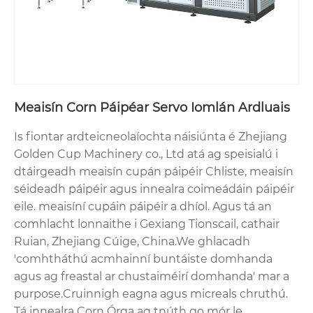
Meaisín Corn Páipéar Servo Iomlán Ardluais
Is fiontar ardteicneolaíochta náisiúnta é Zhejiang
Golden Cup Machinery co., Ltd atá ag speisialú i
dtáirgeadh meaisín cupán páipéir Chliste, meaisín
séideadh páipéir agus innealra coimeádáin páipéir
eile. meaisíní cupáin páipéir a dhíol. Agus tá an
comhlacht lonnaithe i Gexiang Tionscail, cathair
Ruian, Zhejiang Cúige, China.We ghlacadh
'comhtháthú acmhainní buntáiste domhanda
agus ag freastal ar chustaiméirí domhanda' mar a
purpose.Cruinnigh eagna agus micreals chruthú.
Tá innealra Corn Órga ag tnúth go mór le